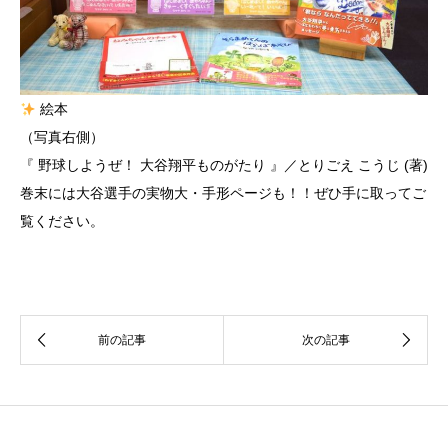
絵本
（写真右側）
『 野球しようぜ！ 大谷翔平ものがたり 』／とりごえ こうじ (著)
巻末には大谷選手の実物大・手形ページも！！ぜひ手に取ってご
覧ください。