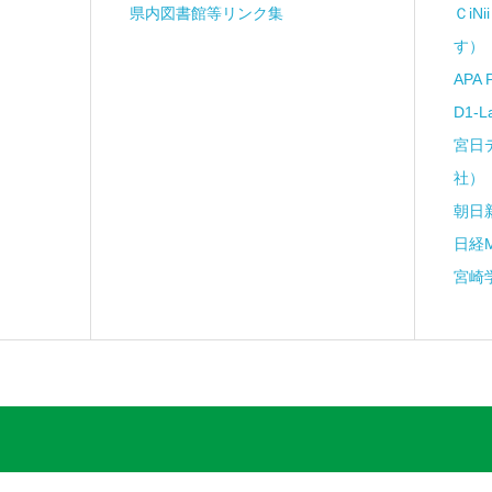
県内図書館等リンク集
ＣiN
す）
APA 
D1-
宮日
社）
朝日
日経
宮崎