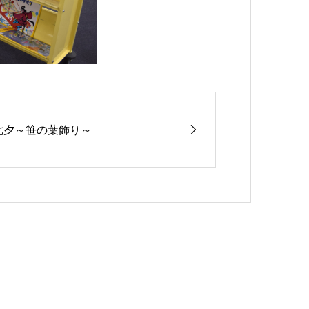
七夕～笹の葉飾り～