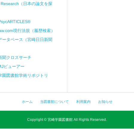
ii Research（日本の論文を探
PsycARTICLES®
Law.com現行法規（履歴検索）
データベース（宮崎日日新聞
新聞クロスサーチ
MJビューアー
学園図書館学術リポジトリ
ホーム
当図書館について
利用案内
お知らせ
Copyright © 宮崎学園図書館 All Rights Reserved.