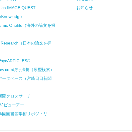
anica IMAGE QUEST
お知らせ
nKnowledge
demic Onefile（海外の論文を探
ii Research（日本の論文を探
PsycARTICLES®
Law.com現行法規（履歴検索）
データベース（宮崎日日新聞
新聞クロスサーチ
MJビューアー
学園図書館学術リポジトリ