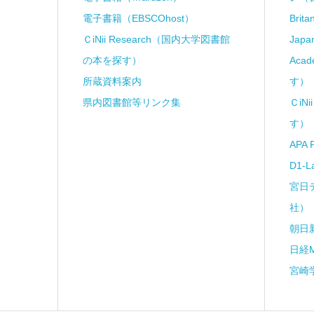
電子書籍（EBSCOhost）
Brit
ＣiNii Research（国内大学図書館
Japa
の本を探す）
Aca
所蔵資料案内
す）
県内図書館等リンク集
ＣiN
す）
APA 
D1-
宮日
社）
朝日
日経
宮崎