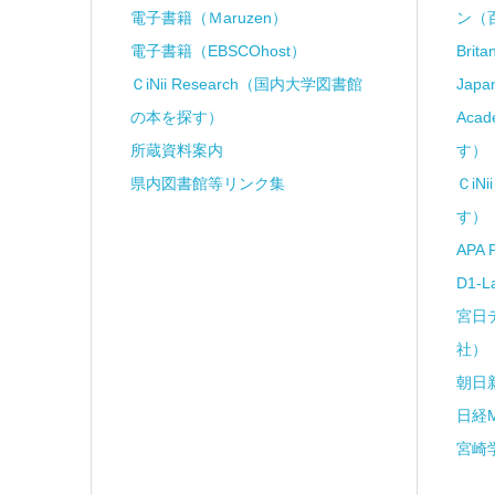
電子書籍（Ｍaruzen）
ン（
電子書籍（EBSCOhost）
Brit
ＣiNii Research（国内大学図書館
Japa
の本を探す）
Aca
所蔵資料案内
す）
県内図書館等リンク集
ＣiN
す）
APA 
D1-
宮日
社）
朝日
日経
宮崎