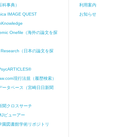
百科事典）
利用案内
anica IMAGE QUEST
お知らせ
nKnowledge
demic Onefile（海外の論文を探
ii Research（日本の論文を探
PsycARTICLES®
Law.com現行法規（履歴検索）
データベース（宮崎日日新聞
新聞クロスサーチ
MJビューアー
学園図書館学術リポジトリ