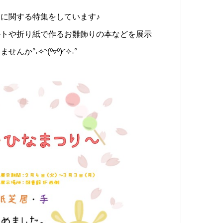
に関する特集をしています♪
ルトや折り紙で作るお雛飾りの本などを展示
˖✧◝(⁰▿⁰)◜✧˖°