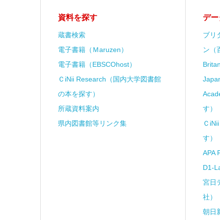
資料を探す
デー
蔵書検索
ブリ
電子書籍（Ｍaruzen）
ン（
電子書籍（EBSCOhost）
Brit
ＣiNii Research（国内大学図書館
Japa
の本を探す）
Aca
所蔵資料案内
す）
県内図書館等リンク集
ＣiN
す）
APA 
D1-
宮日
社）
朝日