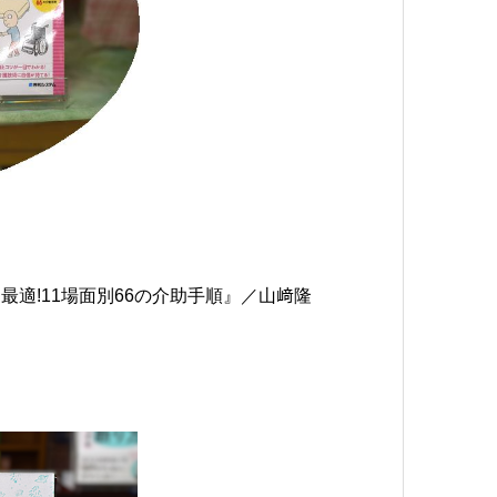
最適!11場面別66の介助手順』／山﨑隆