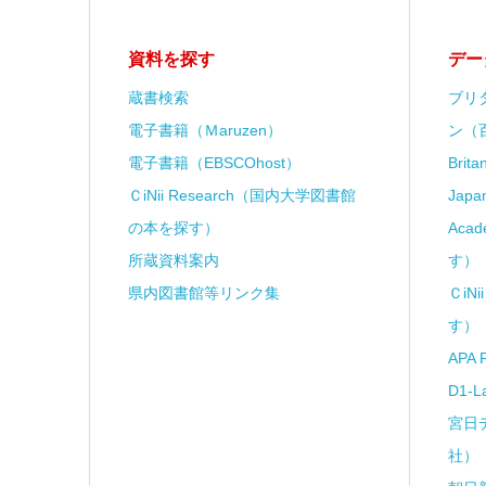
資料を探す
デー
蔵書検索
ブリ
電子書籍（Ｍaruzen）
ン（
電子書籍（EBSCOhost）
Brit
ＣiNii Research（国内大学図書館
Japa
の本を探す）
Aca
所蔵資料案内
す）
県内図書館等リンク集
ＣiN
す）
APA 
D1-
宮日
社）