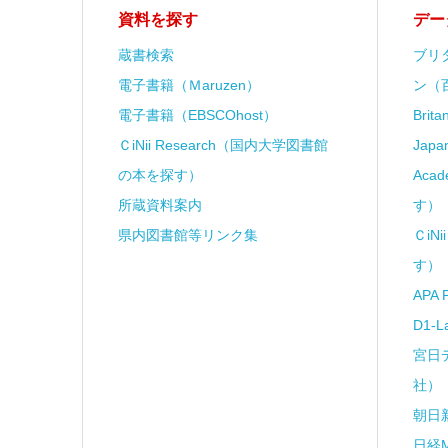
資料を探す
デー
蔵書検索
ブリ
電子書籍（Ｍaruzen）
ン（
電子書籍（EBSCOhost）
Brit
ＣiNii Research（国内大学図書館
Japa
の本を探す）
Aca
所蔵資料案内
す）
県内図書館等リンク集
ＣiN
す）
APA 
D1-
宮日
社）
朝日
日経