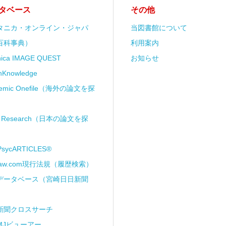
タベース
その他
タニカ・オンライン・ジャパ
当図書館について
百科事典）
利用案内
anica IMAGE QUEST
お知らせ
nKnowledge
demic Onefile（海外の論文を探
ii Research（日本の論文を探
PsycARTICLES®
Law.com現行法規（履歴検索）
データベース（宮崎日日新聞
新聞クロスサーチ
MJビューアー